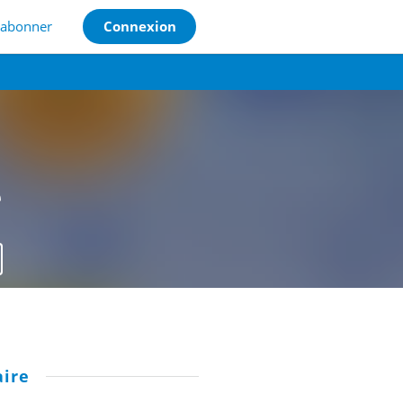
'abonner
Connexion
e
ire