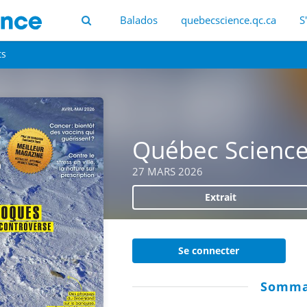
Balados
quebecscience.qc.ca
S
ts
Québec Scienc
27 MARS 2026
Extrait
Se connecter
Somma