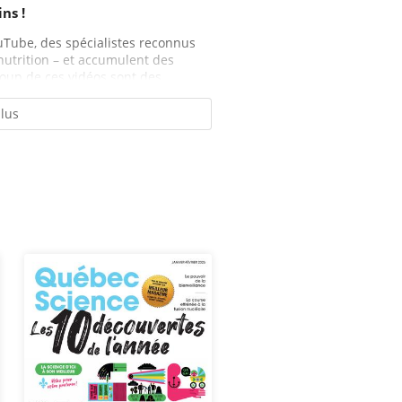
ns !
uTube, des spécialistes reconnus
nutrition – et accumulent des
oup de ces vidéos sont des...
plus