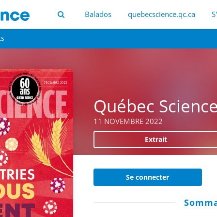
Balados
quebecscience.qc.ca
S
ts
Québec Scienc
11 NOVEMBRE 2022
Extrait
Se connecter
Somma