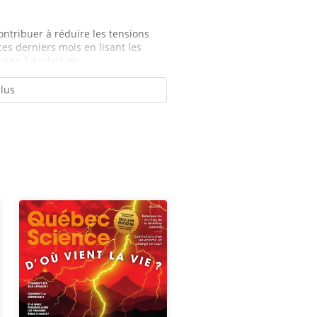
ontribuer à réduire les tensions
es derniers mois en lisant les
aine ? Audelà de...
plus